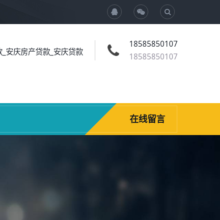
18585850107
_安庆房产贷款_安庆贷款
18585850107
在线留言