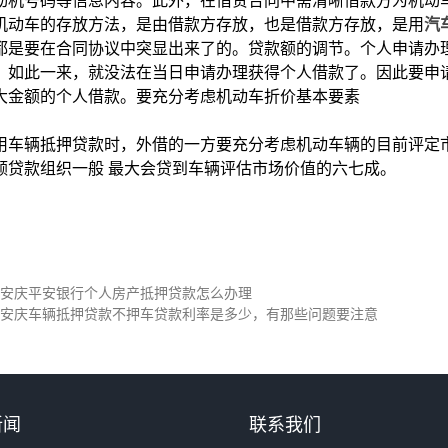
动机号码等信息内容。此外，在借贷合同中需清晰借款方为机动
机动车的存放方法，是由借款方存放，也是借款方存放，是用
汽
都是要在合同协议中突显出来了的。贷款额的调节。个人申请办
，如此一来，就没法在当日申请办理获得个人借款了。因此要申
大金额的个人借款。要充分考虑机动车折价基本要素
用车辆抵押贷款时，外借的一方要充分考虑机动车辆的目前评定
额贷款组织一般 最大会贷到车辆评估市场价值的六七成。
安庆平安银行个人房产抵押贷款怎么办理
安庆车辆抵押贷款不押车贷款利率是多少，有那些问题要注意
新闻
联系我们