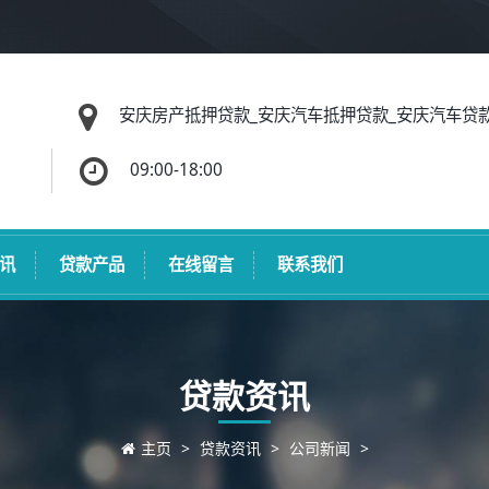
安庆房产抵押贷款_安庆汽车抵押贷款_安庆汽车贷款
09:00-18:00
讯
贷款产品
在线留言
联系我们
贷款资讯
主页
>
贷款资讯
>
公司新闻
>