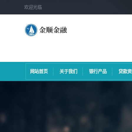
欢迎光临
网站首页
关于我们
银行产品
贷款资