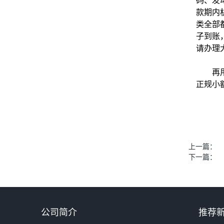
码、发
款期内
类全部
子到账
请办理
再
正规小
上一篇：
下一篇：
公司简介
推荐